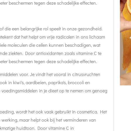
ter beschermen tegen deze schadelijke effecten.
of die een belangrijke rol speelt in onze gezondheid.
etekent dat het helpt om vrije radicalen in ons lichaam
tabiele moleculen die cellen kunnen beschadigen, wat
ende ziekten. Door antioxidanten zoals vitamine C te
ter beschermen tegen deze schadelijke effecten.
iddelen voor. Je vindt het vooral in citrusvruchten
ok in kiwi's, aardbeien, paprika's, broccoli en
e voedingsmiddelen in je dieet op te nemen om genoeg
oeding, wordt het ook vaak gebruikt in cosmetica. Het
e werking, maar helpt ook bij het verminderen van
jkmatige huidtoon. Door vitamine C in